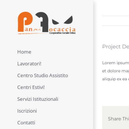
Skip
to
content
Project De
Home
Lorem ipsum d
Lavoratori!
et dolore mag
Centro Studio Assistito
aliquip ex e
Centri Estivi!
Servizi Istituzionali
Iscrizioni
Share Thi
Contatti