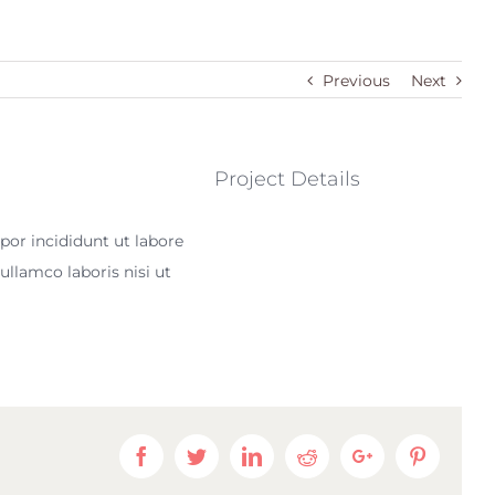
Previous
Next
Project Details
por incididunt ut labore
llamco laboris nisi ut
Facebook
Twitter
LinkedIn
Reddit
Google+
Pinteres